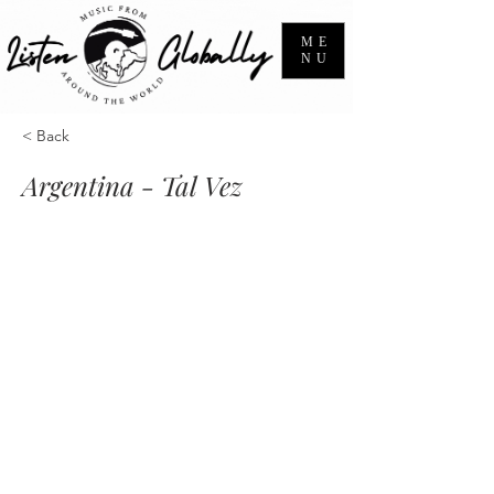
ME
NU
< Back
Argentina - Tal Vez