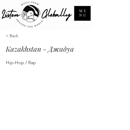
ME
NU
< Back
Kazakhstan - Джадуа
Hip-Hop / Rap