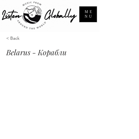
ME
NU
< Back
Belarus - Корабли