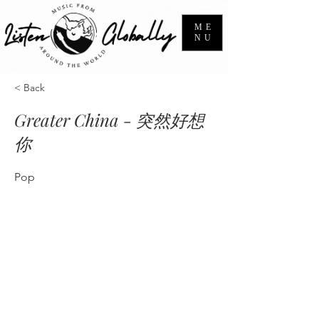
ME
NU
< Back
Greater China - 突然好想
你
Pop