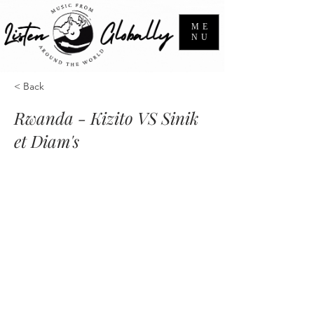
ME
NU
< Back
Rwanda - Kizito VS Sinik
et Diam's