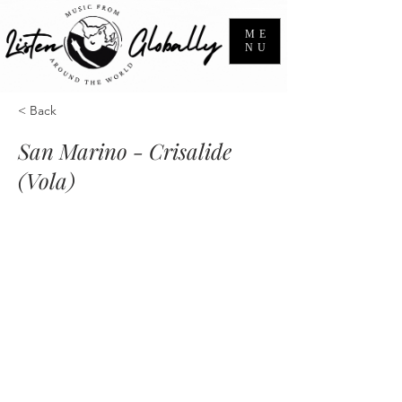
ME
NU
< Back
San Marino - Crisalide
(Vola)