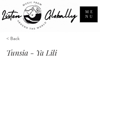
ME
NU
< Back
Tunsia - Ya Lili