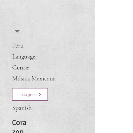
Peru
Language:
Genre:
Música Mexicana
Instagram
Spanish
Cora
zon