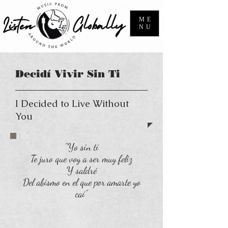
ME
NU
Decidí Vivir Sin Ti
I Decided to Live Without
You
"Yo sin ti
Te juro que voy a ser muy feliz
Y saldré
Del abismo en el que por amarte yo
caí"