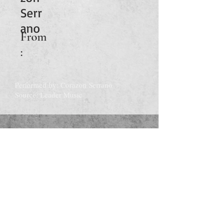
Serr
ano
From
:
Performed by: Corazon Serrano
Source: Leader Music