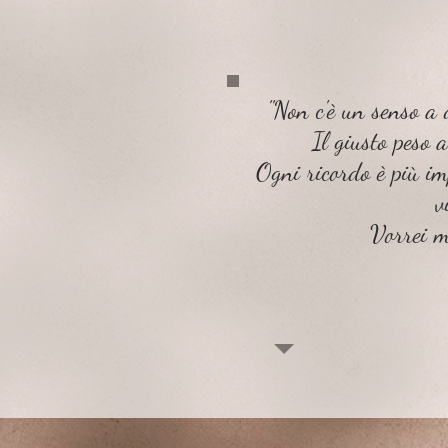
"Non c'è un senso a
Il giusto peso 
Ogni ricordo è più im
v
Vorrei m