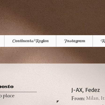
Continents/Region
Instagram
R
posto
J-AX, Fedez
o place
From:
Milan, It