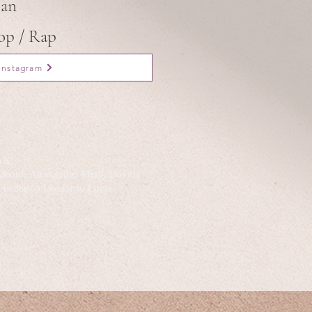
ian
p / Rap
Instagram
-AX
leotti, Alessandro Merli, Davide
, Federico Leonardo Lucia