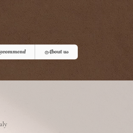
ecommend
About us
aly