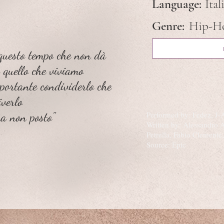
Language:
Ital
Genre:
Hip-Ho
 questo tempo che non dà
a quello che viviamo
portante condividerlo che
iverlo
a non posto"
Performed by: Fedez, J
Written by: Alessandro A
Petrella, Fabio Clemente
Source: Epic