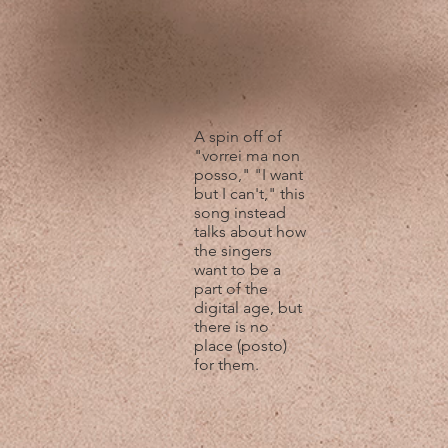
A spin off of
"vorrei ma non
posso," "I want
but I can't," this
song instead
talks about how
the singers
want to be a
part of the
digital age, but
there is no
place (posto)
for them.