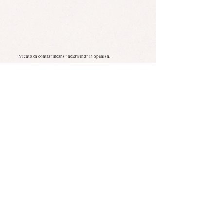
"Viento en contra" means "headwind" in Spanish.
*Found an error? Let us know
here
! :)
SUBSCRIBE