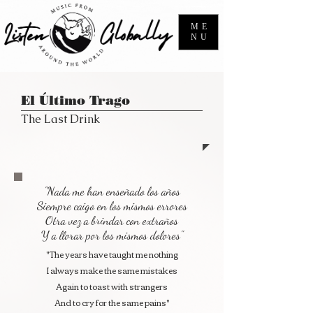
ME
NU
El Último Trago
The Last Drink
"Nada me han enseñado los años
Siempre caigo en los mismos errores
Otra vez a brindar con extraños
Y a llorar por los mismos dolores"
"The years have taught me nothing
I always make the same mistakes
Again to toast with strangers
And to cry for the same pains"